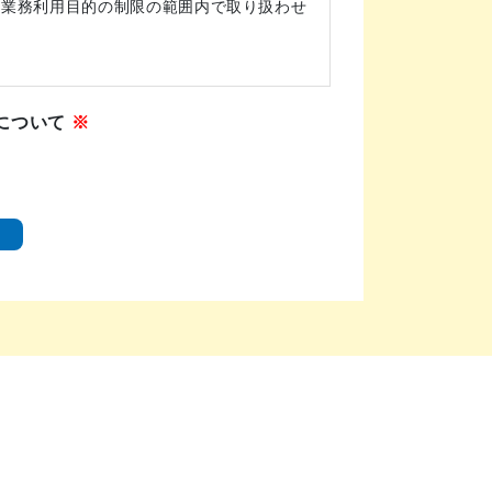
る業務利用目的の制限の範囲内で取り扱わせ
、お客様の同意なく利用目的外に利用いたし
について
※
し、あらかじめお客様の同意を得ることなく
す。
、本人の同意を得ることが困難であるとき。
定める事務を遂行することに対して協力する必
行に支障を及ぼすおそれがあるとき。
求に対応いたします。開示請求は、郵送によ