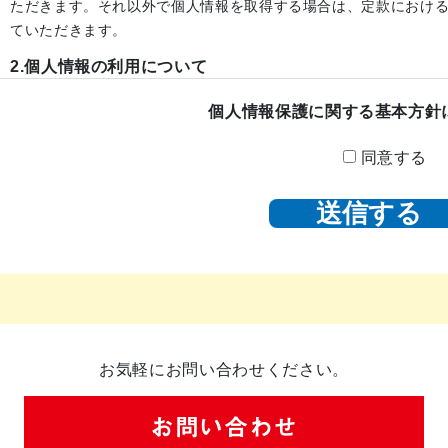
ただきます。それ以外で個人情報を取得する場合は、定款におけ
ていただきます。
2.個人情報の利用について
当社は、当社が保有する個人情報は、利用目的の範囲内で利用し
個人情報保護に関する基本方針
ません。
同意する
3.個人情報の第三者提供について
当社は、お客様より取得させていただいた個人情報を適切に管理
第三者に提供することはありません。ただし、次の場合は除きま
法令に基づく場合
人の生命、身体または財産の保護のために必要がある場合であって
国の機関もしくは地方公共団体またはその委託を受けた者が法令の
要がある場合であって、本人の同意を得ることにより当該事務の遂
お気軽にお問い合わせください。
4.個人情報の開示請求について
お問い合わせ
当社は、お客様の個人情報につきましてはご本人様からの開示請