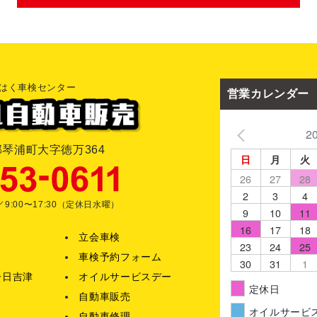
るご請求とさせていただきます。
5.訂正・利用停止・削除について
当社は、お客様ご本人からの、個人情報の訂正等のご請求に応じ
なお請求は、郵送によるご請求とさせていただきます。
はく車検センター
営業カレンダー
2
伯郡琴浦町大字徳万364
日
月
火
26
27
28
2
3
4
9:00〜17:30（定休日水曜）
9
10
11
16
17
18
立会車検
23
24
25
車検予約フォーム
30
31
1
子日吉津
オイルサービスデー
定休日
自動車販売
オイルサービ
自動車修理