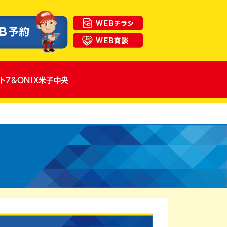
ト7&ONIX米子中央